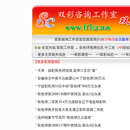
双彩咨询工作室首页|
双彩简介
|
南方电信
会员服务
|
欢迎光临
双彩工作室
→ 双色球预测信息-中工彩（
中
国福
·
更多主页相关信息
·
==双彩课堂==
==双彩动态==
==专
【更多彩票新闻】
?
天津：福彩双色球游戏 蓝球11五宗“最”
?
安徽得主中奖不忘献爱心中了双色球580万元
?
宁波彩民用10元中得“双色球”900万元头奖
?
双色球第2008136期中奖情况-喜出1注头奖
?
双色球二等奖39.4万元揽获在辽宁省盘锦彩民
?
双色球再开惊喜大奖在通辽彩民喜摘二等奖
?
温州销量节节高升“双色球亿元派奖”
?
双色球第2008137期中奖情况-喜出4注头奖