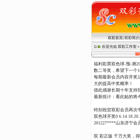
双彩首页
| 双彩
简介
欢迎光临
双彩工作室
福
福利彩票双色球-预-测2
数二等奖，希望下一个1
每期最新会员内容开奖公告具
大的提高中奖概率！
借此感谢长期十年支持
最新统计：看此贴的将今
特别祝贺双彩会员再次中取20
双色球开奖0 6.14.18
201227****山东济宁会
双 彩正版 千万大奖，得