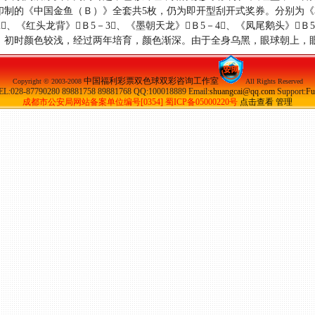
年印制的《中国金鱼（Ｂ）》全套共5枚，仍为即开型刮开式奖券。分别为《
2、《红头龙背》Ｂ5－3、《墨朝天龙》Ｂ5－4、《凤尾鹅头》Ｂ
的。初时颜色较浅，经过两年培育，颜色渐深。由于全身乌黑，眼球朝上，
中国福利彩票双色球双彩咨询工作室
Copyright © 2003-2008
All Rights Reserved
EL:028-87790280 89881758 89881768 QQ:100018889 Email:
shuangcai@qq.com
Support:
Fu
成都市公安局网站备案单位编号[0354]
蜀ICP备05000220号
点击查看
管理