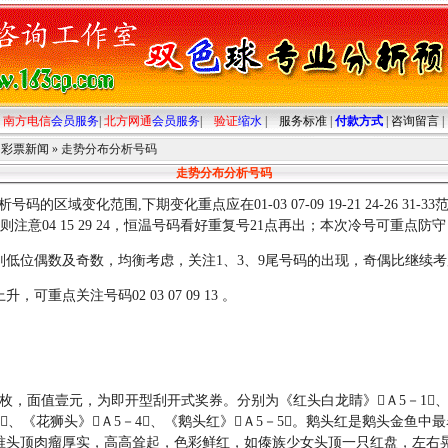
|
南方电信
会员服务
|
北方网通
会员服务
|
验证
缩水
|
服务标准
|
付款方式
|
咨询留言
|
»
彩票新闻
» 走势分布分析号码
走势分布分析号码
区域变化范围,下期变化重点应在01-03 07-09 19-21 24-26 31-
号码则注意04 15 29 24，恒温号码看好重复号21点再出；本次冷号可重点防守，
位偶数及奇数，均衡考虑，关注1、3、9尾号码的出现，奇偶比继续考虑
点关注号码02 03 07 09 13 。
枚，面值壹元，为即开型刮开式奖券。分别为《红头白龙睛》Ａ5－1、《
3、《花狮头》Ａ5－4、《鹅头红》Ａ5－5。鹅头红是鹅头金鱼中
唯头顶肉瘤厚实，高高耸起，色彩鲜红，如傣族少女头顶一只红盘，左右